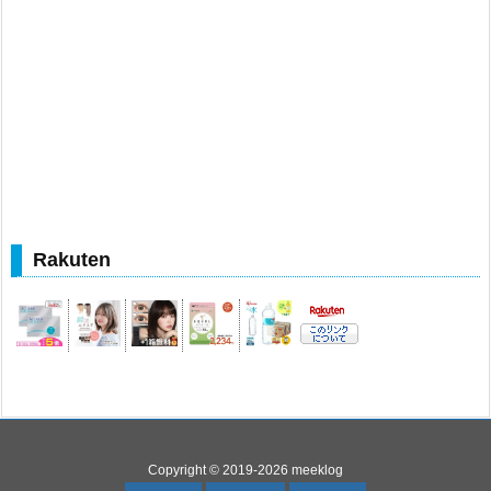
Rakuten
Copyright ©
2019
-2026
meeklog