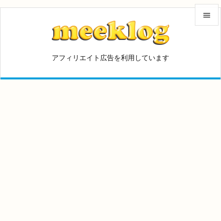


メニュ
アフィリエイト広告を利用しています

サイド

前へ

次へ

検索