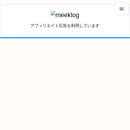


アフィリエイト広告を利用しています
メニュ

サイド

前へ

次へ

検索