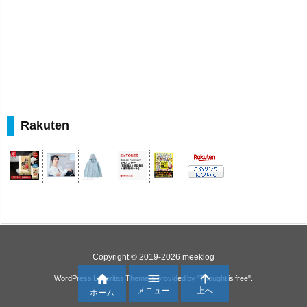
Rakuten
Copyright ©
2019
-2026
meeklog



WordPress Luxeritas Theme is provided by "
Thought is free
".
メニュー
上へ
ホーム