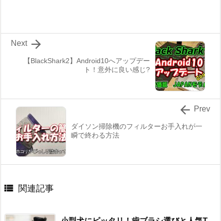

Next
【BlackShark2】Android10へアップデー
ト！意外に良い感じ?

Prev
ダイソン掃除機のフィルターお手入れが一
瞬で終わる方法

関連記事
小型犬にピッタリ！歯ブラシ選びと人気T