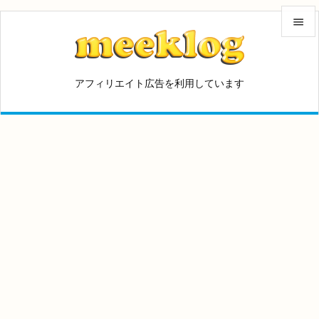


メニュ
アフィリエイト広告を利用しています

サイド

前へ

次へ

検索